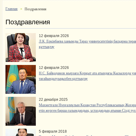
Главная
Поздравления
Поздравления
12 февраля 2026
Л.Қ. Еркінбаева ханымды Тараз университетінің басқарма төр
құттықтау
12 февраля 2026
Н.С. Байқадамов мырзаға Қорқыт ата атындағы Қызылорда уни
тағайындалуыңызбен құттықтау
22 декабря 2025
Махметғали Нұрғалиұлын Қазақстан Республикасының Жоғары
етіп жүрген барша ғалымдардың, ұстаздардың атынан Сізді ту
5 февраля 2018