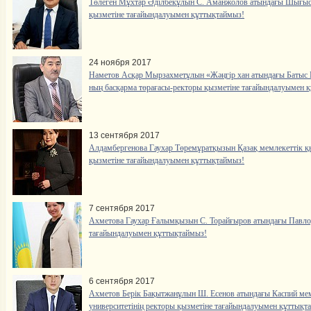
Төлеген Мұхтар Әділбекұлын С. Аманжолов атындағы Шығыс Қ
қызметіне тағайындалуымен құттықтаймыз!
24 ноября 2017
Наметов Асқар Мырзахметұлын «Жәңгір хан атындағы Батыс Қ
ның басқарма төрағасы-ректоры қызметіне тағайындалуымен 
13 сентября 2017
Алдамбергенова Гаухар Төремұратқызын Қазақ мемлекеттік қы
қызметіне тағайындалуымен құттықтаймыз!
7 сентября 2017
Ахметова Гаухар Ғалымқызын С. Торайғыров атындағы Павлода
тағайындалуымен құттықтаймыз!
6 сентября 2017
Ахметов Берік Бақытжанұлын Ш. Есенов атындағы Каспий мем
университетінің ректоры қызметіне тағайындалуымен құттықт