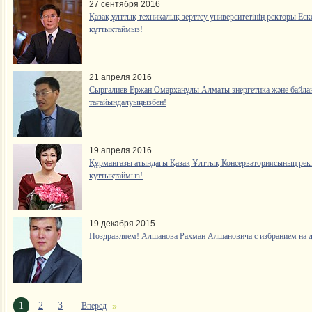
27 сентября 2016
Қазақ ұлттық техникалық зерттеу университетінің ректоры Еск
құттықтаймыз!
21 апреля 2016
Сырғалиев Ержан Омарханұлы Алматы энергетика және байлан
тағайындалуыңызбен!
19 апреля 2016
Құрманғазы атындағы Қазақ Ұлттық Консерваториясының рек
құттықтаймыз!
19 декабря 2015
Поздравляем! Алшанова Рахман Алшановича с избранием на д
1
2
3
Вперед