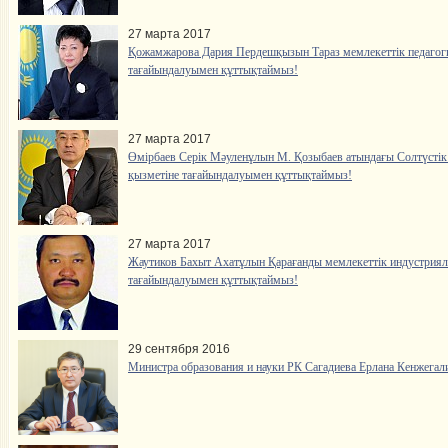
27 марта 2017
Қожамжарова Дария Пердешқызын Тараз мемлекеттік педагог
тағайындалуымен құттықтаймыз!
27 марта 2017
Өмірбаев Серік Мәуленұлын М. Қозыбаев атындағы Солтүстік 
қызметіне тағайындалуымен құттықтаймыз!
27 марта 2017
Жаутиков Бахыт Ахатұлын Қарағанды мемлекеттік индустриялы
тағайындалуымен құттықтаймыз!
29 сентября 2016
Министра образования и науки РК Сагадиева Ерлана Кенжега