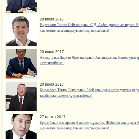
20 июля 2017
Нұрғожин Талғат Сейтжанұлын С.Д. Асфендияров атындағы Қа
қызметіне тағайындалуымен құттықтаймыз!
20 июля 2017
Ахмед-Заки Дархан Жұмақанұлын Халықаралық бизнес универс
құттықтаймыз!
20 июля 2017
Балықбаев Такир Оспанұлын Абай атындағы қазақ ұлттық педа
тағайындалуымен құттықтаймыз!
27 марта 2017
Ердембеков Бауыржан Аманкелдіұлын Қ. Жұбанов атындағы Ақт
қызметіне тағайындалуымен құттықтаймыз!