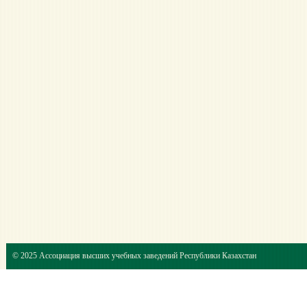
© 2025 Ассоциация высших учебных заведений Республики Казахстан
e-mail:
info@edurk.kz