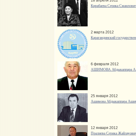
18 апреля 2012
Кирабаева Серика Смаилович
2 марта 2012
Карагандинский государствен
6 февраля 2012
АШИМОВА Абдыкаппара Аши
25 января 2012
Ашимова Абдыкаппара Ашимо
12 января 2012
Пралиева Серика Жайлауович