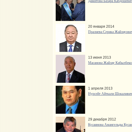
Дамитова Базара Кабдошевич
20 января 2014
Пралиева Серика Жайлауович
13 июня 2013
Масанова Жайлау Кабылбеков
1 апреля 2013
Нурсейт Айткали Шокаливича
29 декабря 2012
Кусаинова Амангельды Кусаи