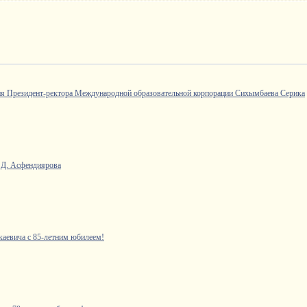
я Президент-ректора Международной образовательной корпорации Сихымбаева Серика
 Д. Асфендиярова
аевича с 85-летним юбилеем!