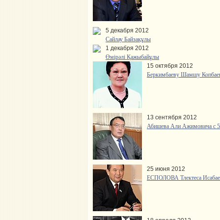
5 декабря 2012
Сайлау Байзақұлы
1 декабря 2012
Өмірәлі Қажыбайұлы
15 октября 2012
Беркимбаеву Шамшу Копбаев
13 сентября 2012
Абишева Али Ажимовича с 5
25 июня 2012
ЕСПОЛОВА Тлектеса Исабаев