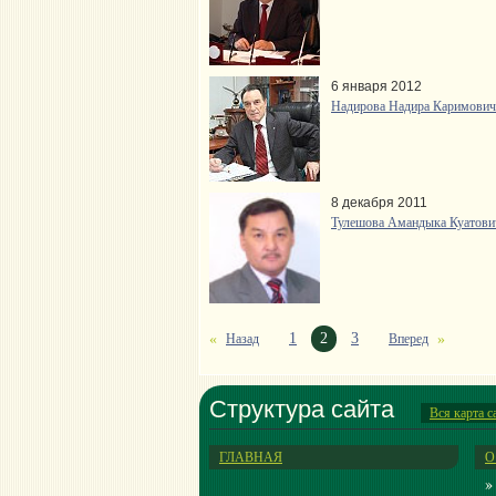
6 января 2012
Надирова Надира Каримовича
8 декабря 2011
Тулешова Амандыка Куатович
1
2
3
Назад
Вперед
Структура сайта
Вся карта с
ГЛАВНАЯ
О