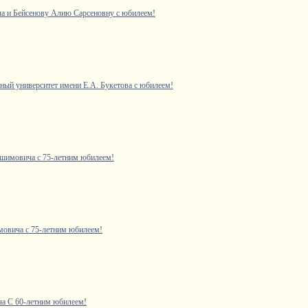
а и Бейсенову Алию Сарсеновну с юбилеем!
ный университет имени Е.А. Букетова с юбилеем!
мовича с 75-летним юбилеем!
вича с 75-летним юбилеем!
а С 60-летним юбилеем!