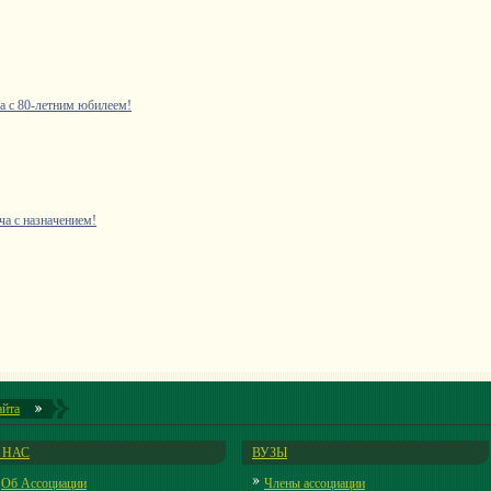
 с 80-летним юбилеем!
а с назначением!
айта
 НАС
ВУЗЫ
Об Ассоциации
Члены ассоциации