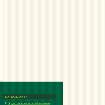
НАГРАДЫ АВ РК
Орден имени Ахмета Байтурсынова