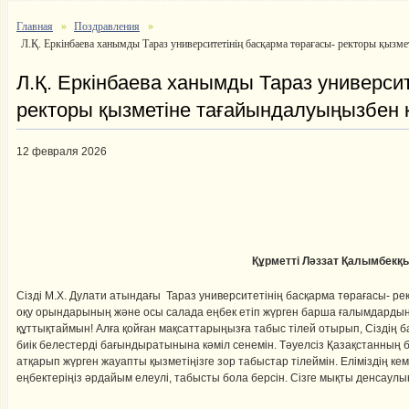
Главная
Поздравления
Л.Қ. Еркінбаева ханымды Тараз университетінің басқарма төрағасы- ректоры қызм
Л.Қ. Еркінбаева ханымды Тараз университ
ректоры қызметіне тағайындалуыңызбен 
12 февраля 2026
Құрметті Ләззат Қалымбекқ
Сізді М.Х. Дулати атындағы Тараз университетінің басқарма төрағасы- 
оқу орындарының және осы салада еңбек етіп жүрген барша ғалымдарды
құттықтаймын! Алға қойған мақсаттарыңызға табыс тілей отырып, Сіздің
биік белестерді бағындыратынына кәміл сенемін. Тәуелсіз Қазақстанның
атқарып жүрген жауапты қызметіңізге зор табыстар тілеймін. Еліміздің ке
еңбектеріңіз әрдайым елеулі, табысты бола берсін. Сізге мықты денсаулы