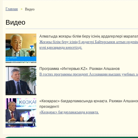
Главная
Видео
Видео
Алматыда жоғары білім беру ісінің ардагерлері марап
Жоғары білім беру ісінің 6 ардагері Байтұрсынов алтын орден
күні қарсаңында көрсетілді.
Программа «Интервью.KZ». Рахман Алшанов
В гостях программы президент Ассоциации высших учебных з
«Көзқарас» бағдарламасында қонақта. Рахман Алшано
президенті
«Көзқарас» бағдарламасында қонақта.