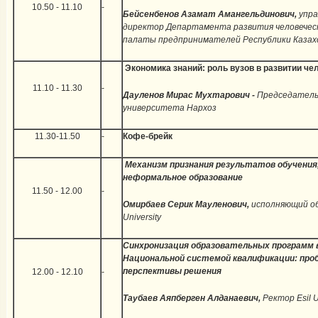
10.50 - 11.10
-
Бейсенбенов Азамат Амангельдинович,
упр
директор Департамента развития человечес
палаты предпринимателей Республики Каза
Экономика знаний: роль вузов в развитии че
11.10 - 11.30
-
Дауленов Мирас Мухтарович -
Председатель
университета Нархоз
11.30-11.50
-
Кофе-брейк
Механизм признания результатов обучения,
неформальное образование
11.50 - 12.00
-
Омирбаев Серик Мауленович,
исполняющий об
University
Синхронизация образовательных программ 
Национальной системой квалификации: про
перспективы решения
12.00 - 12.10
-
Таубаев Аяпберген Алданаевич,
Ректор Esil Un