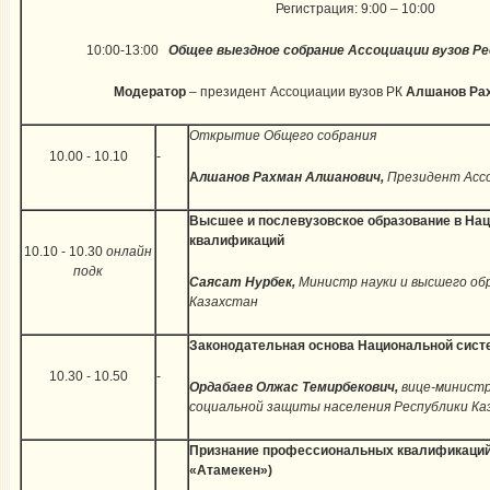
Регистрация: 9:00 – 10:00
10:00-13:00
Общее выездное собрание Ассоциации вузов Ре
Модератор
– президент Ассоциации вузов РК
Алшанов Ра
Открытие Общего собрания
10.00 - 10.10
-
А
лшанов Рахман Алшанович,
Президент Ассо
Высшее и послевузовское образование в На
квалификаций
10.10 - 10.30
онлайн
подк
Саясат Нурбек,
Министр науки и высшего об
Казахстан
Законодательная основа Национальной сис
10.30 - 10.50
-
Ордабаев Олжас Темирбекович,
вице-минист
социальной защиты населения Республики Ка
Признание профессиональных квалификаций 
«Атамекен»)