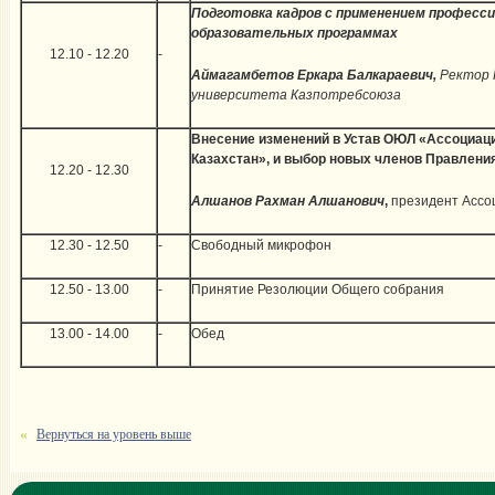
Подготовка кадров с применением професс
образовательных программах
12.10 - 12.20
-
Аймагамбетов Еркар
а
Балкараевич,
Ректор 
университета Казпотребсоюза
Внесение изменений в Устав ОЮЛ «Ассоциац
Казахстан», и выбор новых членов Правлени
12.20 - 12.30
Алшанов Рахман Алшанович
,
президент Ассо
12.30 - 12.50
-
Свободный микрофон
12.50 - 13.00
-
Принятие Резолюции Общего собрания
13.00 - 14.00
-
Обед
Вернуться на уровень выше